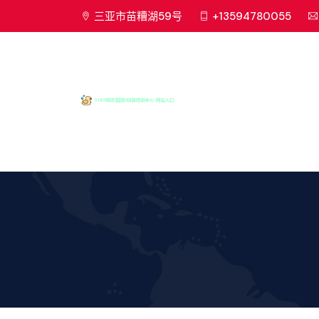
三亚市苗糟湖59号
+13594780055