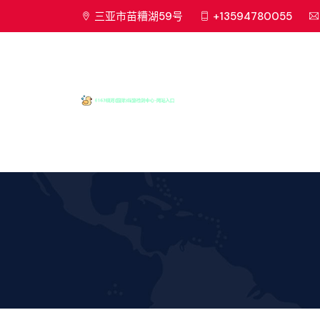
三亚市苗糟湖59号
+13594780055