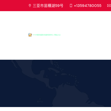
三亚市苗糟湖59号
+13594780055