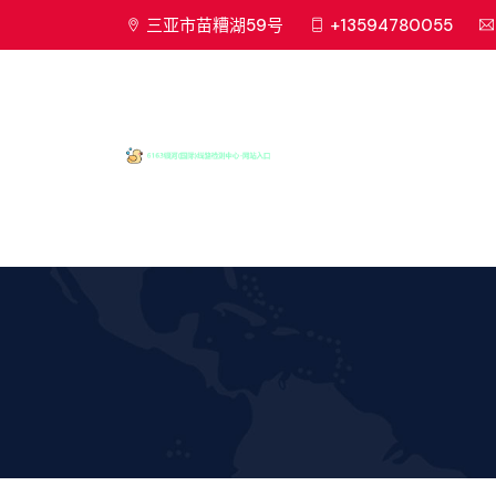
三亚市苗糟湖59号
+13594780055