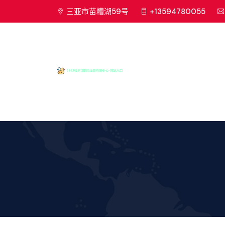
三亚市苗糟湖59号
+13594780055